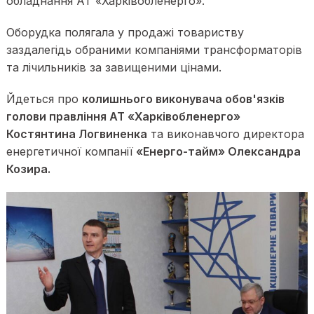
обладнання АТ «Харківобленерго».
Оборудка полягала у продажі товариству
заздалегідь обраними компаніями трансформаторів
та лічильників за завищеними цінами.
Йдеться про
колишнього виконувача обов'язків
голови правління АТ «Харківобленерго»
Костянтина Логвиненка
та виконавчого директора
енергетичної компанії
«Енерго-тайм» Олександра
Козира.