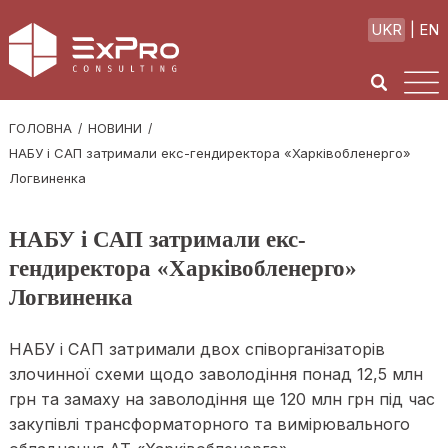
UKR
EN
ГОЛОВНА
НОВИНИ
НАБУ і САП затримали екс-гендиректора «Харківобленерго»
Логвиненка
НАБУ і САП затримали екс-
гендиректора «Харківобленерго»
Логвиненка
НАБУ і САП затримали двох співорганізаторів
злочинної схеми щодо заволодіння понад 12,5 млн
грн та замаху на заволодіння ще 120 млн грн під час
закупівлі трансформаторного та вимірювального