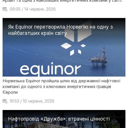
Аравії та одна з найбільших енергетичних компаній у світі.
09:05 / 14 червня, 2026
Як Equinor перетворила Норвегію на одну з
найбагатших країн світу
Норвезька Equinor пройшла шлях від державної нафтової
компанії до одного з ключових енергетичних гравців
Європи
16:53 / 10 червня, 2026
Нафтопровід «Дружба»: втрачені цінності