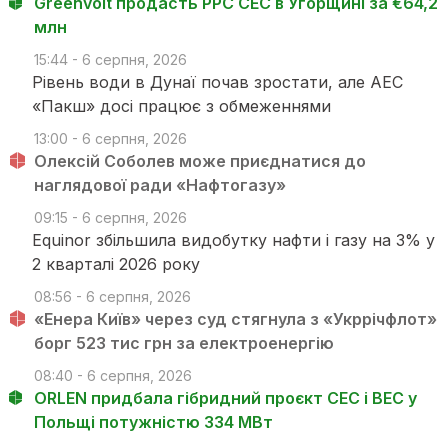
Greenvolt продасть PPC СЕС в Угорщині за €64,2
млн
15:44 - 6 серпня, 2026
Рівень води в Дунаї почав зростати, але АЕС
«Пакш» досі працює з обмеженнями
13:00 - 6 серпня, 2026
Олексій Соболев може приєднатися до
наглядової ради «Нафтогазу»
09:15 - 6 серпня, 2026
Equinor збільшила видобутку нафти і газу на 3% у
2 кварталі 2026 року
08:56 - 6 серпня, 2026
«Енера Київ» через суд стягнула з «Укррічфлот»
борг 523 тис грн за електроенергію
08:40 - 6 серпня, 2026
ORLEN придбала гібридний проєкт СЕС і ВЕС у
Польщі потужністю 334 МВт