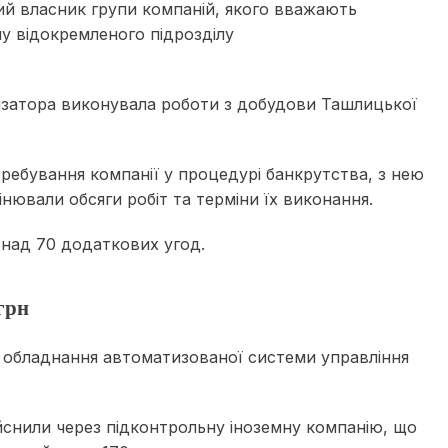
ий власник групи компаній, якого вважають
лу відокремленого підрозділу
нізатора виконувала роботи з добудови Ташлицької
ребування компанії у процедурі банкрутства, з нею
нювали обсяги робіт та терміни їх виконання.
онад 70 додаткових угод.
грн
 обладнання автоматизованої системи управління
снили через підконтрольну іноземну компанію, що