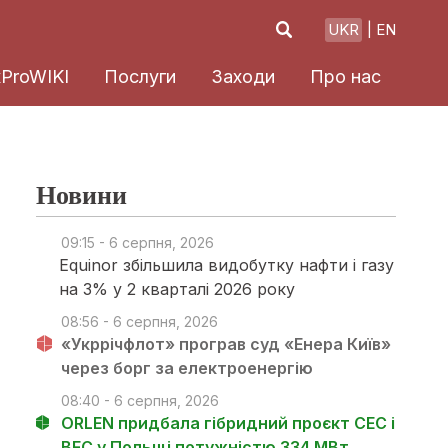
UKR
EN
xProWIKI
Послуги
Заходи
Про нас
Новини
09:15 - 6 серпня, 2026
Equinor збільшила видобутку нафти і газу
на 3% у 2 кварталі 2026 року
08:56 - 6 серпня, 2026
«Укррічфлот» програв суд «Енера Київ»
через борг за електроенергію
08:40 - 6 серпня, 2026
ORLEN придбала гібридний проєкт СЕС і
ВЕС у Польщі потужністю 334 МВт