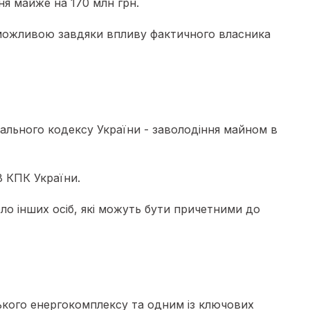
я майже на 170 млн грн.
 можливою завдяки впливу фактичного власника
мінального кодексу України - заволодіння майном в
8 КПК України.
оло інших осіб, які можуть бути причетними до
кого енергокомплексу та одним із ключових