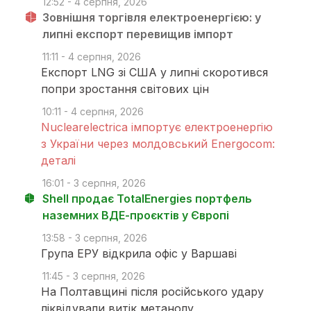
12:52 - 4 серпня, 2026
Зовнішня торгівля електроенергією: у
липні експорт перевищив імпорт
11:11 - 4 серпня, 2026
Експорт LNG зі США у липні скоротився
попри зростання світових цін
10:11 - 4 серпня, 2026
Nuclearelectrica імпортує електроенергію
з України через молдовський Energocom:
деталі
16:01 - 3 серпня, 2026
Shell продає TotalEnergies портфель
наземних ВДЕ-проєктів у Європі
13:58 - 3 серпня, 2026
Група ЕРУ відкрила офіс у Варшаві
11:45 - 3 серпня, 2026
На Полтавщині після російського удару
ліквідували витік метанолу