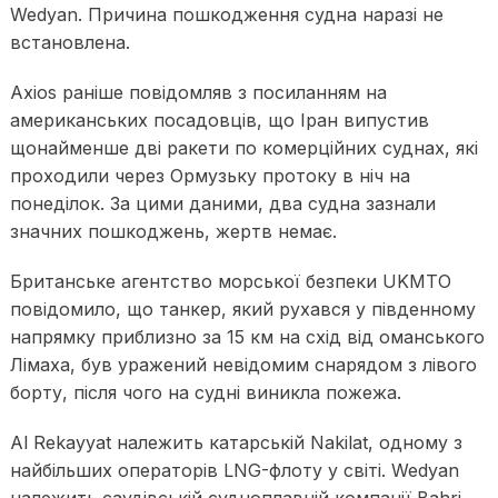
Wedyan. Причина пошкодження судна наразі не
встановлена.
Axios раніше повідомляв з посиланням на
американських посадовців, що Іран випустив
щонайменше дві ракети по комерційних суднах, які
проходили через Ормузьку протоку в ніч на
понеділок. За цими даними, два судна зазнали
значних пошкоджень, жертв немає.
Британське агентство морської безпеки UKMTO
повідомило, що танкер, який рухався у південному
напрямку приблизно за 15 км на схід від оманського
Лімаха, був уражений невідомим снарядом з лівого
борту, після чого на судні виникла пожежа.
Al Rekayyat належить катарській Nakilat, одному з
найбільших операторів LNG-флоту у світі. Wedyan