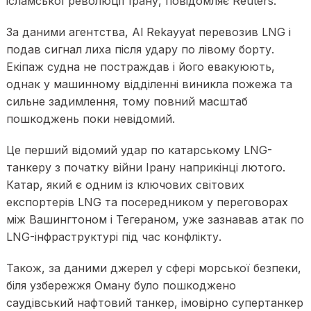
ісламської революції Ірану, повідомляє Reuters.
За даними агентства, Al Rekayyat перевозив LNG і
подав сигнал лиха після удару по лівому борту.
Екіпаж судна не постраждав і його евакуюють,
однак у машинному відділенні виникла пожежа та
сильне задимлення, тому повний масштаб
пошкоджень поки невідомий.
Це перший відомий удар по катарському LNG-
танкеру з початку війни Ірану наприкінці лютого.
Катар, який є одним із ключових світових
експортерів LNG та посередником у переговорах
між Вашингтоном і Тегераном, уже зазнавав атак по
LNG-інфраструктурі під час конфлікту.
Також, за даними джерел у сфері морської безпеки,
біля узбережжя Оману було пошкоджено
саудівський нафтовий танкер, імовірно супертанкер