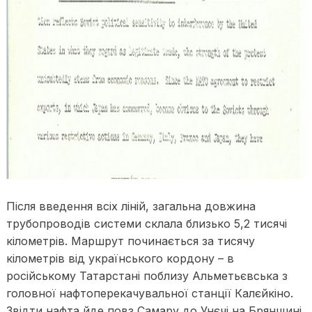
Після введення всіх ліній, загальна довжина
трубопроводів системи склала близько 5,2 тисячі
кілометрів. Маршрут починається за тисячу
кілометрів від українського кордону – в
російському Татарстані поблизу Альметьєвська з
головної нафтоперекачувальної станції Калєйкіно.
Звідти нафта йде повз Самару до Унєчі на Брянщині,