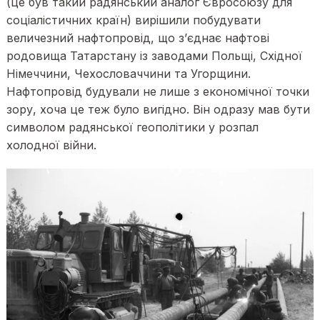
(це був такий радянський аналог Євросоюзу для
соціалістичних країн) вирішили побудувати
величезний нафтопровід, що з’єднає нафтові
родовища Татарстану із заводами Польщі, Східної
Німеччини, Чехословаччини та Угорщини.
Нафтопровід будували не лише з економічної точки
зору, хоча це теж було вигідно. Він одразу мав бути
символом радянської геополітики у розпал
холодної війни.