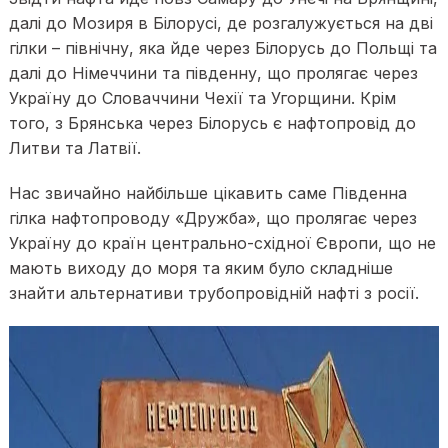
далі до Мозиря в Білорусі, де розгалужується на дві
гілки – північну, яка йде через Білорусь до Польщі та
далі до Німеччини та південну, що пролягає через
Україну до Словаччини Чехії та Угорщини. Крім
того, з Брянська через Білорусь є нафтопровід до
Литви та Латвії.
Нас звичайно найбільше цікавить саме Південна
гілка нафтопроводу «Дружба», що пролягає через
Україну до країн центрально-східної Європи, що не
мають виходу до моря та яким було складніше
знайти альтернативи трубопровідній нафті з росії.