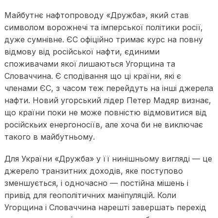
Майбутнє нафтопроводу «Дружба», який став
символом ворожнечі та імперської політики росії,
дуже сумнівне. ЄС офіційно тримає курс на повну
відмову від російської нафти, єдиними
споживачами якої лишаються Угорщина та
Словаччина. Є сподівання що ці країни, які є
членами ЄС, з часом теж перейдуть на інші джерела
нафти. Новий угорський лідер Петер Мадяр визнає,
що країни поки не може повністю відмовитися від
російскьих енергоносіїв, але хоча би не виключає
такого в майбутньому.
Для України «Дружба» у її нинішньому вигляді — це
джерело транзитних доходів, яке поступово
зменшується, і одночасно — постійна мішень і
привід для геополітичних маніпуляцій. Коли
Угорщина і Словаччина нарешті завершать перехід