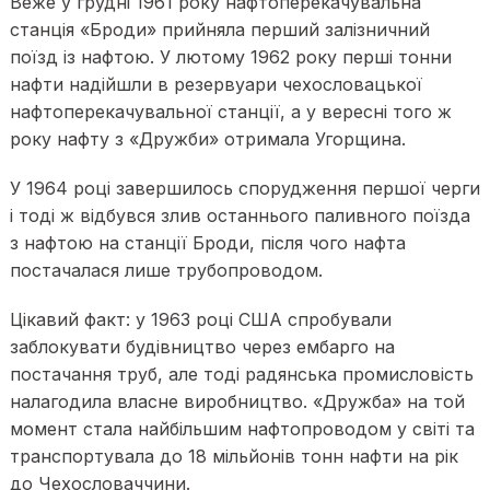
Веже у грудні 1961 року нафтоперекачувальна
станція «Броди» прийняла перший залізничний
поїзд із нафтою. У лютому 1962 року перші тонни
нафти надійшли в резервуари чехословацької
нафтоперекачувальної станції, а у вересні того ж
року нафту з «Дружби» отримала Угорщина.
У 1964 році завершилось спорудження першої черги
і тоді ж відбувся злив останнього паливного поїзда
з нафтою на станції Броди, після чого нафта
постачалася лише трубопроводом.
Цікавий факт: у 1963 році США спробували
заблокувати будівництво через ембарго на
постачання труб, але тоді радянська промисловість
налагодила власне виробництво. «Дружба» на той
момент стала найбільшим нафтопроводом у світі та
транспортувала до 18 мільйонів тонн нафти на рік
до Чехословаччини.