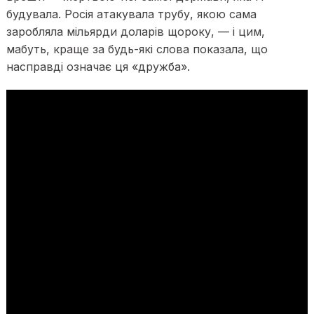
будувала. Росія атакувала трубу, якою сама
заробляла мільярди доларів щороку, — і цим,
мабуть, краще за будь-які слова показала, що
насправді означає ця «дружба».