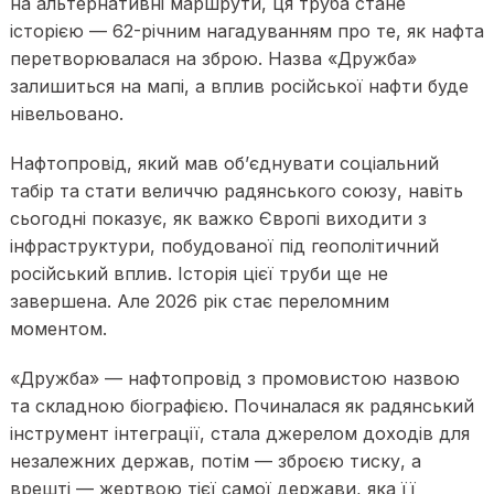
на альтернативні маршрути, ця труба стане
історією — 62-річним нагадуванням про те, як нафта
перетворювалася на зброю. Назва «Дружба»
залишиться на мапі, а вплив російської нафти буде
нівельовано.
Нафтопровід, який мав об’єднувати соціальний
табір та стати величчю радянського союзу, навіть
сьогодні показує, як важко Європі виходити з
інфраструктури, побудованої під геополітичний
російський вплив. Історія цієї труби ще не
завершена. Але 2026 рік стає переломним
моментом.
«Дружба» — нафтопровід з промовистою назвою
та складною біографією. Починалася як радянський
інструмент інтеграції, стала джерелом доходів для
незалежних держав, потім — зброєю тиску, а
врешті — жертвою тієї самої держави, яка її