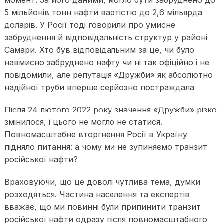
момент. За його даними, могло бути забруднено до
5 мільйонів тонн нафти вартістю до 2,6 мільярда
доларів. У Росії тоді говорили про умисне
забруднення й відповідальність структур у районі
Самари. Хто був відповідальним за це, чи було
навмисно забруднено нафту чи ні так офіційно і не
повідомили, але репутація «Дружби» як абсолютно
надійної труби вперше серйозно постраждала
Після 24 лютого 2022 року значення «Дружби» різко
змінилося, і цього не могло не статися.
Повномасштабне вторгнення Росії в Україну
підняло питання: а чому ми не зупиняємо транзит
російської нафти?
Враховуючи, що це доволі чутлива тема, думки
розходяться. Частина населення та експертів
вважає, що ми повинні були припинити транзит
російської нафти одразу після повномасштабного