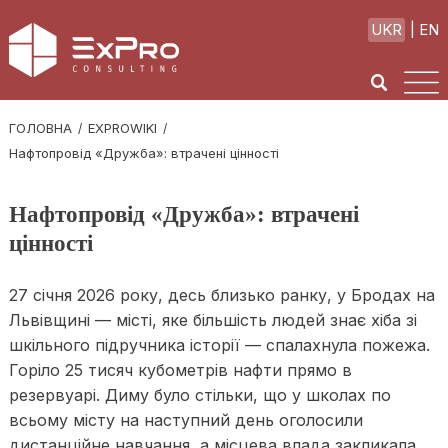
UKR
EN
ГОЛОВНА
EXPROWIKI
Нафтопровід «Дружба»: втрачені цінності
Нафтопровід «Дружба»: втрачені
цінності
27 січня 2026 року, десь близько ранку, у Бродах на
Львівщині — місті, яке більшість людей знає хіба зі
шкільного підручника історії — спалахнула пожежа.
Горіло 25 тисяч кубометрів нафти прямо в
резервуарі. Диму було стільки, що у школах по
всьому місту на наступний день оголосили
дистанційне навчання, а місцева влада закликала