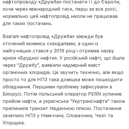
нафтопроводу «Дружба» постачати її до Європи,
хоча через міжнародний тиск, перш за все росії,
нормально цей нафтопровід ніколи не працював
для таких постачань.
Взагалі нафтопровід «Дружба» завжди був
оточений якимись скандалами, а один із
найгучніших стався у 2019 році і отримав назву
кризи «Брудної нафти». У російській нафті, що йшла
через “Дружбу”, виявили надмірний вміст
органічних хлоридів. Це звучить технічно, але якщо
просто то для НПЗ така домішка може пошкодити
обладнання. Першими проблему зафіксували в
Білорусі. Потім польський оператор PERN зупинив
прийом нафти, а українська “Укртранснафта” також
припинила транзит південною гілкою. Постачання
зачепило НПЗ у Німеччині, Словаччині, Чехії та
Угорщині.