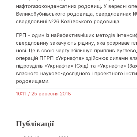
нафтогазоконденсатних родовищ. У вересні опе
Великобубнівського родовища, свердловинах №
свердловині №26 Козіївського родовища.
ГРП – один із найефективніших методів інтенсифі
свердловину закачують рідину, яка розриває п
нові. Це в свою чергу збільшує приплив вуглев
операцій ПГРП «Укрнафта» здійснює силами власни
підрозділів «Укрнафта» (Схід) та «Укрнафта» (За
власного науково-дослідного і проектного інст
родовищами.
10:11 / 25 вересня 2018
Публікації