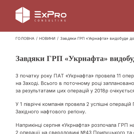
ГОЛОВНА
НОВИНИ
Завдяки ГРП «Укрнафта» видобуде дод
Завдяки ГРП «Укрнафта» видобуде
З початку року ПАТ «Укрнафта» провела 11 опер
на Заході. Всього в поточному році запланова
за результатами цих операцій у 2018р очікується 
У 1 півріччі компанія провела 2 успішні операці
Західного нафтового регіону.
Наприкінці серпня «Укрнафта» розпочала ГРП на
2 операції на свердловині №43 Прилуцького та