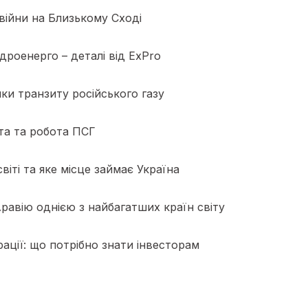
війни на Близькому Сході
дроенерго – деталі від ExPro
ки транзиту російського газу
рта та робота ПСГ
іті та яке місце займає Україна
Аравію однією з найбагатших країн світу
рації: що потрібно знати інвесторам