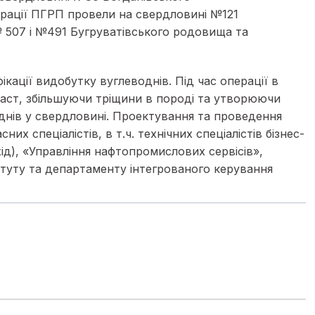
рації ПГРП провели на свердловині №121
 507 і №491 Бугруватівського родовища та
кації видобутку вуглеводнів. Під час операції в
ласт, збільшуючи тріщини в породі та утворюючи
однів у свердловині. Проектування та проведення
х спеціалістів, в т.ч. технічних спеціалістів бізнес-
хід), «Управління нафтопромислових сервісів»,
итуту та департаменту інтегрованого керування