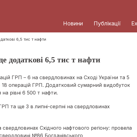
Новини
Публікації
E
аткові 6,5 тис т нафти
 додаткові 6,5 тис т нафти
ацій ГРП – 6 на свердловинах на Сході України та 5
но 18 операцій ГРП. Додатковий сумарний видобуток
на рівні 6 500 т нафти.
й ГРП та ще 3 в липні-серпні на свердловинах
 свердловинах Східного нафтового регіону: провела
 свердловині №86 Богданівського