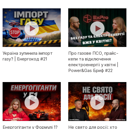
Україна зупинила імпорт
Про газове ПСО, прайс-
газу? | Енергокод #21
кепи та відключення
електроенергії у квітні |
Power&Gas Бриф #22
Енергогіганти у Формулі 1?
Не свято для росії: хто