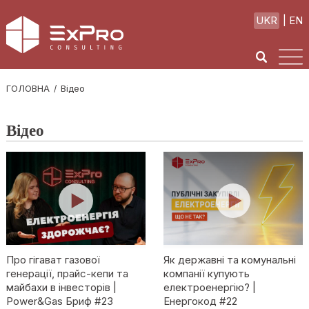
UKR
EN
ГОЛОВНА
Відео
Відео
Про гігават газової
Як державні та комунальні
генерації, прайс-кепи та
компанії купують
майбахи в інвесторів |
електроенергію? |
Power&Gas Бриф #23
Енергокод #22