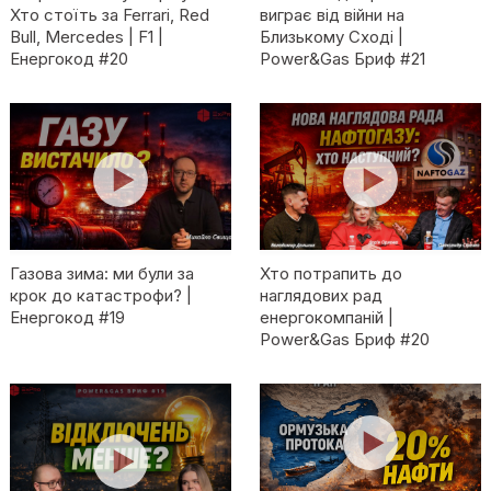
Хто стоїть за Ferrari, Red
виграє від війни на
Bull, Mercedes | F1 |
Близькому Сході |
Енергокод #20
Power&Gas Бриф #21
Газова зима: ми були за
Хто потрапить до
крок до катастрофи? |
наглядових рад
Енергокод #19
енергокомпаній |
Power&Gas Бриф #20