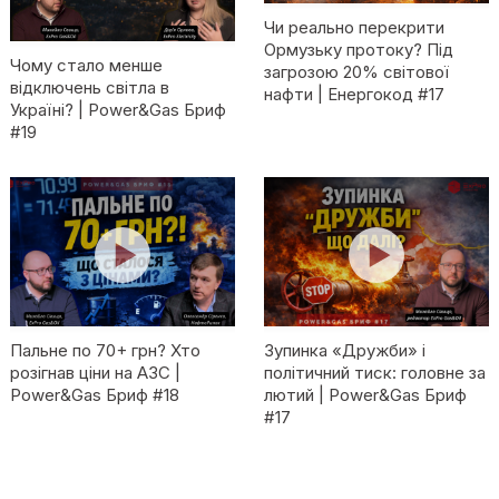
Чи реально перекрити
Ормузьку протоку? Під
Чому стало менше
загрозою 20% світової
відключень світла в
нафти | Енергокод #17
Україні? | Power&Gas Бриф
#19
Пальне по 70+ грн? Хто
Зупинка «Дружби» і
розігнав ціни на АЗС |
політичний тиск: головне за
Power&Gas Бриф #18
лютий | Power&Gas Бриф
#17