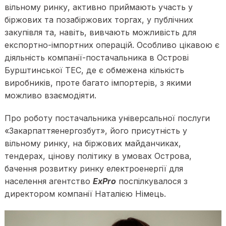
вільному ринку, активно приймають участь у
біржових та позабіржових торгах, у публічних
закупівля та, навіть, вивчають можливість для
експортно-імпортних операцій. Особливо цікавою є
діяльність компанії-постачальника в Острові
Бурштинської ТЕС, де є обмежена кількість
виробників, проте багато імпортерів, з якими
можливо взаємодіяти.
Про роботу постачальника універсальної послуги
«Закарпаттяенергозбут», його присутність у
вільному ринку, на біржових майданчиках,
тендерах, цінову політику в умовах Острова,
бачення розвитку ринку електроенергії для
населення агентство
ExPro
поспілкувалося з
директором компанії Наталією Німець.