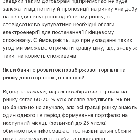
Завдяки таким договорам підприємство не буде
залежати від попиту й пропозиції на ринку «на добу
на перед» і внутрішньодобовому ринку, а
стовідсотково купуватиме необхідні обсяги
електроенергії для постачання її кінцевому
споживачу. Є ймовірність, що при укладанні таких
угод ми зможемо отримати кращу ціну, що, знову ж
таки, на користь споживачів.
Як ви бачите розвиток позабіржової торгівлі на
ринку двосторонніх договорів?
Відверто кажучи, наразі позабіржова торгівля на
ринку сягає 60-70 % усіх обсягів закупівель. Як би
це банально не звучало, але всі гравці ринку знають
один одного і в період формування портфелю на
наступний місяць (зазвичай до 25 числа)
обмінюються інформацією про наявні вільні обсяги,
ціну і, аналізуючи потребу та пропозиції,