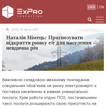
UKR
EN
12:00 / 15 квітня, 2021
Наталія Німець: Прогнозувати
відкриття ринку е/е для населення –
невдячна річ
Важливою складовою механізму покладання
спеціальних обов’язків на ринку електроенергії є
поставка населенню в рамках універсальної
послуги. Крім роботи згідно ПСО, постачальники
такої послуги розширюють свою присутність на