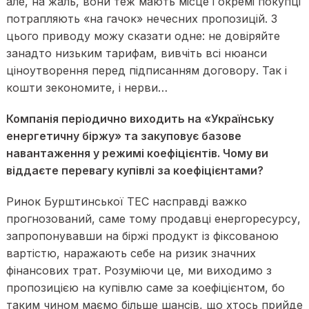
але, на жаль, вони теж мають місце і окремі покупці
потрапляють «на гачок» нечесних пропозицій. З
цього приводу можу сказати одне: не довіряйте
занадто низьким тарифам, вивчіть всі нюанси
ціноутворення перед підписанням договору. Так і
кошти зекономите, і нерви…
Компанія періодично виходить на «Українську
енергетичну біржу» та закуповує базове
навантаження у режимі коефіцієнтів. Чому ви
віддаєте перевагу купівлі за коефіцієнтами?
Ринок Бурштинської ТЕС насправді важко
прогнозований, саме тому продавці енергоресурсу,
запропонувавши на біржі продукт із фіксованою
вартістю, наражають себе на ризик значних
фінансових трат. Розуміючи це, ми виходимо з
пропозицією на купівлю саме за коефіцієнтом, бо
таким чином маємо більше шансів, що хтось прийде