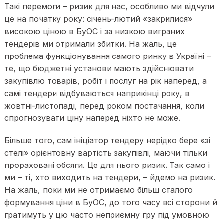
Такі перемоги – ризик для нас, особливо ми відчули
це на початку року: січень-лютий «закрилися»
високою ціною в БуОС і за низкою виграних
тендерів ми отримали збитки. На жаль, це
проблема функціонування самого ринку в Україні –
те, що бюджетні установи мають здійснювати
закупівлю товарів, робіт і послуг на рік наперед, а
самі тендери відбуваються наприкінці року, в
жовтні-листопаді, перед роком постачання, коли
спрогнозувати ціну наперед ніхто не може.
Більше того, сам ініціатор тендеру нерідко бере «зі
стелі» орієнтовну вартість закупівлі, маючи тільки
прораховані обсяги. Це для нього ризик. Так само і
ми – ті, хто виходить на тендери, – йдемо на ризик.
На жаль, поки ми не отримаємо більш сталого
формування ціни в БуОС, до того часу всі сторони й
гратимуть у цю часто неприємну гру під умовною