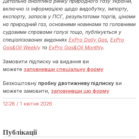
Детальна аналітика ринку природного газу України,
включно із інформацією щодо видобутку, імпорту,
експорту, запасів у ПСГ, результатами торгів, цінами
на природний газ, основними новинами та головними
судовими справами галузі тощо, публікується у
спеціалізованих виданнях
ExPro Daily Gas
,
ExPro
Gas&Oil Weekly
та
ExPro Gas&Oil Monthly
.
Замовити підписку на видання ви
можете
заповнивши спеціальну форму
Безкоштовну
пробну двотижневу підписку
ви
можете замовити,
заповнивши цю форму
12:28 / 1 квітня 2026
Публікації